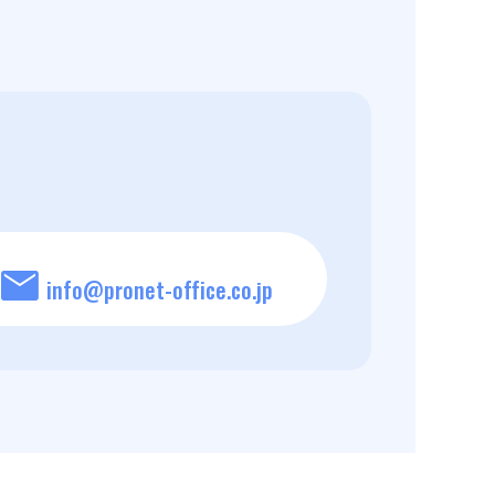
mail
info@pronet-office.co.jp