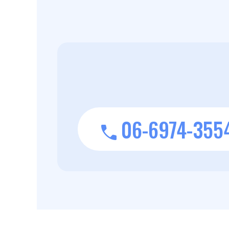
06-6974-355
phone